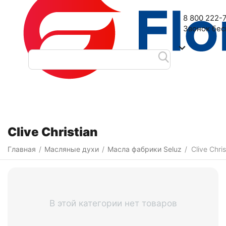
Наш адрес: 2-я Дубровская улица, 6
8 800 222-
Звонок бе
Категории
Clive Christian
Главная
Масляные духи
Масла фабрики Seluz
Clive Chris
/
/
/
В этой категории нет товаров