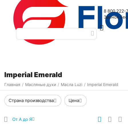
Наш адрес: 2-я Дубровская улица, 6
8 800 222-
Звонок бе
Категории
Фильтры
Imperial Emerald
Главная
Масляные духи
Масла Luzi
Imperial Emerald
/
/
/
Страна производства
Цена
От А до Я