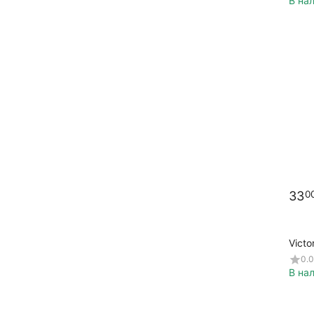
В на
33
0
Victo
0.0
В на