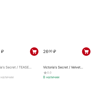
₽
26
₽
00
ia's Secret / TEASE
Victoria's Secret / Velvet
E CLOUD / 680307
Petals / 160376
0.0
 наличии
В наличии