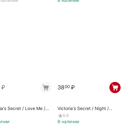
 наличии
В наличии
₽
38
₽
00
ia's Secret / Love Me /
Victoria's Secret / Night /
41
231624
0.0
ичии
В наличии