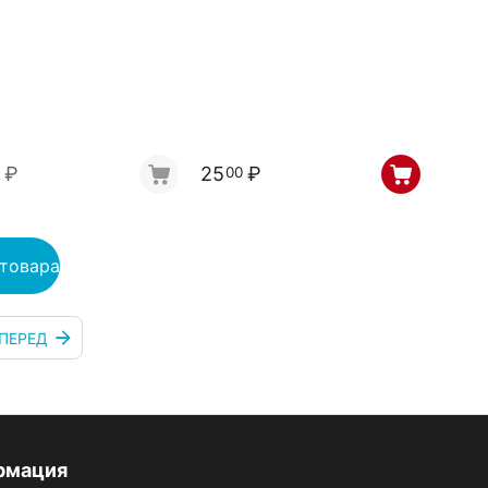
₽
25
₽
00
 товара
ПЕРЕД
рмация