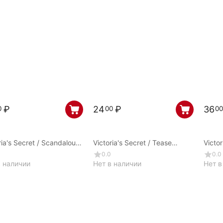
₽
24
₽
36
0
00
00
ria's Secret / Scandalous
Victoria's Secret / Tease
Victor
1970
candy noir / 680306
CREM
0.0
0.0
в наличии
Нет в наличии
Нет в