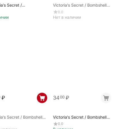
ia's Secret /
Victoria's Secret / Bombshell
L ISLE (F. 2023) /
Magic / 580269
0.0
92-A
ичии
Нет в наличии
₽
34
₽
0
00
ia's Secret / Bombshell
Victoria's Secret / Bombshell
/
Paris / 343960
0.0