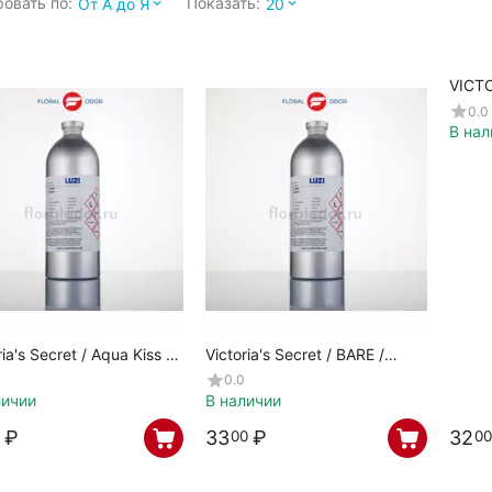
овать по:
Показать:
От А до Я
20
VICTO
ROSE
0.0
В нал
ria's Secret / Aqua Kiss /
Victoria's Secret / BARE /
20
580260
0.0
личии
В наличии
₽
33
₽
32
00
00