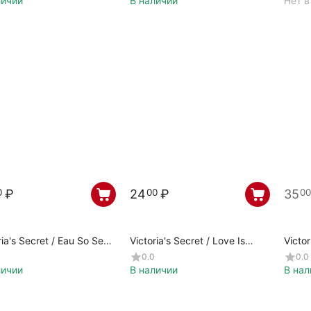
личии
В наличии
Нет в
₽
24
₽
35
0
00
00
ria's Secret / Eau So Sexy
Victoria's Secret / Love Is
Victor
Eau de Parfum / 339696
Heavenly / 502580
2607
0.0
0.0
личии
В наличии
В нал