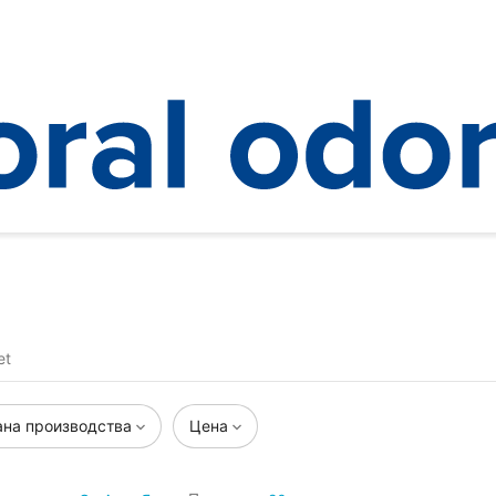
et
ана производства
Цена