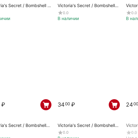
ria's Secret / Bombshell /
Victoria's Secret / Bombshell
Victor
10
Intense / 339741
BOMBSHEL
0.0
0.0
4624
личии
В наличии
В нал
₽
34
₽
24
00
0
ria's Secret / Bombshell
Victoria's Secret / Bombshell
Victor
/ 233505
Paradise / 233392
Paris 
0.0
0.0