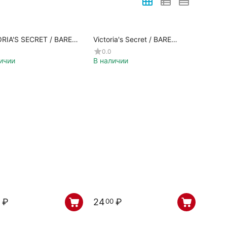
RIA'S SECRET / BARE
Victoria's Secret / BARE
 / 154603
VANILLA / 461742
0.0
ичии
В наличии
₽
24
₽
00