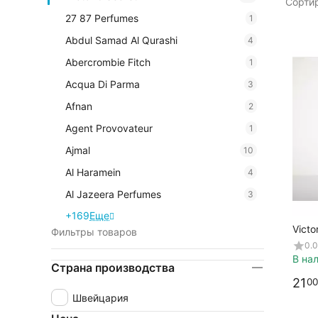
Сортир
27 87 Perfumes
1
Abdul Samad Al Qurashi
4
Abercrombie Fitch
1
Acqua Di Parma
3
Afnan
2
Agent Provovateur
1
Ajmal
10
Al Haramein
4
Al Jazeera Perfumes
3
+169
Еще
Victo
Фильтры товаров
3438
0.0
В на
Страна производства
21
00
Швейцария