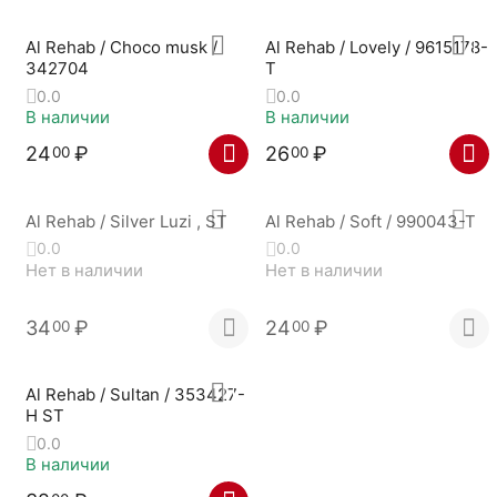
Al Rehab / Choco musk /
Al Rehab / Lovely / 9615178-
342704
T
0.0
0.0
В наличии
В наличии
24
₽
26
₽
00
00
Al Rehab / Silver Luzi , ST
Al Rehab / Soft / 990043-Т
0.0
0.0
Нет в наличии
Нет в наличии
34
₽
24
₽
00
00
Al Rehab / Sultan / 353427-
H ST
0.0
В наличии