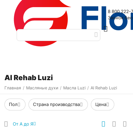
Наш адрес: 2-я Дубровская улица, 6
8 800 222-
Звонок бе
Категории
Фильтры
Al Rehab Luzi
Главная
Масляные духи
Масла Luzi
Al Rehab Luzi
/
/
/
Пол
Страна производства
Цена
От А до Я